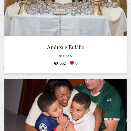
Andrea e Eulálio
BODAS
662
0