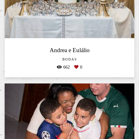
Andrea e Eulálio
BODAS
662
0