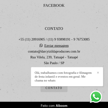
FACEBOOK
CONTATO
+55 (11) 20916905 / (11) 9 93898191 - 9 76753085
Enviar mensagem
contato@darcyizildaproducoes.com.br
Rua Vilela, 239, Tatuapé - Tatuapé
São Paulo / SP
Olá, trabalhamos com fotografia e filmagem
✕
de festa infantil e eventos em geral. Me
chama no whats
CONTATO
Feito com
Alboom