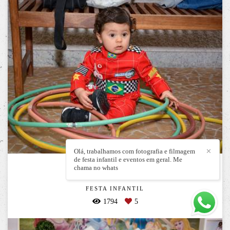
Olá, trabalhamos com fotografia e filmagem
✕
de festa infantil e eventos em geral. Me
chama no whats
Pietro 1 aninho
FESTA INFANTIL
1794
5