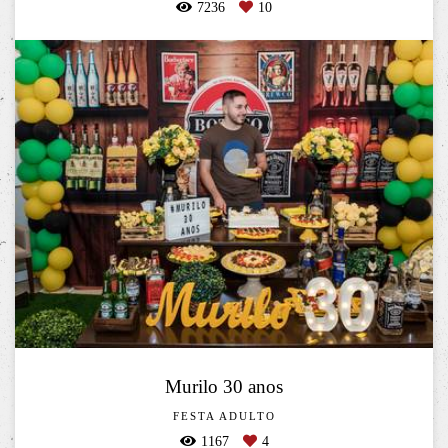
7236
10
Murilo 30 anos
FESTA ADULTO
1167
4