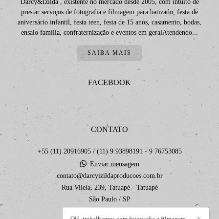
Darcy&Izilda , existente no mercado desde 2005, com intuito de
prestar serviços de fotografia e filmagem para batizado, festa de
aniversário infantil, festa teen, festa de 15 anos, casamento, bodas,
ensaio família, confraternização e eventos em geralAtendendo...
SAIBA MAIS
FACEBOOK
CONTATO
+55 (11) 20916905 / (11) 9 93898191 - 9 76753085
Enviar mensagem
contato@darcyizildaproducoes.com.br
Rua Vilela, 239, Tatuapé - Tatuapé
São Paulo / SP
Olá, trabalhamos com fotografia e filmagem
✕